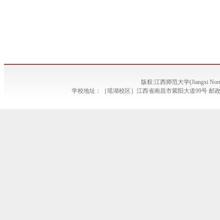
版权:江西师范大学(Jiangxi Norma
学校地址：［瑶湖校区］江西省南昌市紫阳大道99号 邮政编码