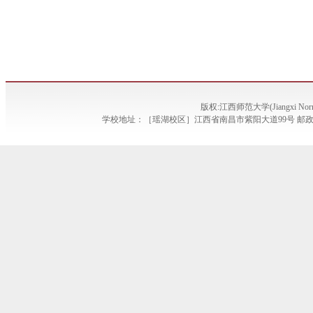
版权:江西师范大学(Jiangxi Norma
学校地址：［瑶湖校区］江西省南昌市紫阳大道99号 邮政编码