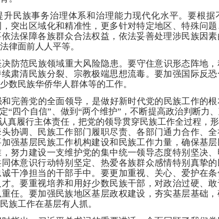
提升民族事务治理体系和治理能力现代化水平。要根据
则，突出区域化和精准性，更多针对特定地区、特殊问题
要依法保障各族群众合法权益，依法妥善处理涉民族因素
法律面前人人平等。
坚决防范民族领域重大风险隐患。要守住意识形态阵地，
持续肃清民族分裂、宗教极端思想流毒。要加强国际反恐
少数民族华侨华人群体等的工作。
强和完善党的全面领导，是做好新时代党的民族工作的根
坚定“四个自信”、做到“两个维护”，不断提高政治判断力
，认真履行主体责任，把党的领导贯穿民族工作全过程，
牵头协调、民族工作部门履职尽责、各部门通力合作、全
要加强基层民族工作机构建设和民族工作力量，确保基层
准，努力建设一支维护党的集中统一领导态度特别坚决、
共同体意识行动特别坚定、热爱各族群众感情特别真挚的
忠诚干净担当的干部手中。要更加重视、关心、爱护在条
人才。要重视培养和用好少数民族干部，对政治过硬、敢
以重任。要加强民族地区基层政权建设，夯实基层基础，
民族工作在基层有人抓。