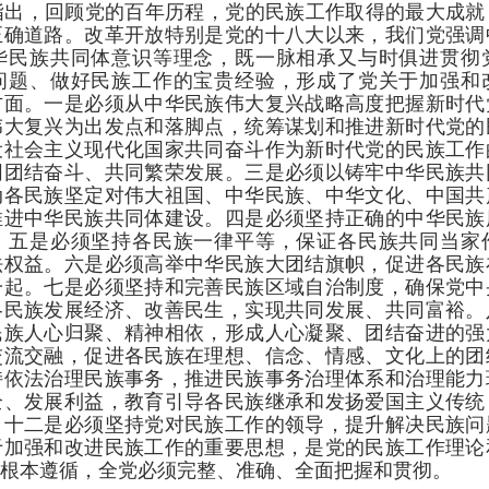
指出，回顾党的百年历程，党的民族工作取得的最大成就
正确道路。改革开放特别是党的十八大以来，我们党强调
华民族共同体意识等理念，既一脉相承又与时俱进贯彻
问题、做好民族工作的宝贵经验，形成了党关于加强和
方面。一是必须从中华民族伟大复兴战略高度把握新时代
伟大复兴为出发点和落脚点，统筹谋划和推进新时代党的
设社会主义现代化国家共同奋斗作为新时代党的民族工作
同团结奋斗、共同繁荣发展。三是必须以铸牢中华民族共
动各民族坚定对伟大祖国、中华民族、中华文化、中国共
推进中华民族共同体建设。四是必须坚持正确的中华民族
。五是必须坚持各民族一律平等，保证各民族共同当家
法权益。六是必须高举中华民族大团结旗帜，促进各民族
一起。七是必须坚持和完善民族区域自治制度，确保党中
各民族发展经济、改善民生，实现共同发展、共同富裕。
民族人心归聚、精神相依，形成人心凝聚、团结奋进的强
交流交融，促进各民族在理想、信念、情感、文化上的团
持依法治理民族事务，推进民族事务治理体系和治理能力
全、发展利益，教育引导各民族继承和发扬爱国主义传统
。十二是必须坚持党对民族工作的领导，提升解决民族问
于加强和改进民族工作的重要思想，是党的民族工作理论
根本遵循，全党必须完整、准确、全面把握和贯彻。