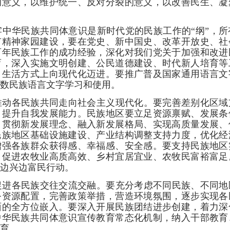
的意义，以维护统一、反对分裂的意义，以改善民生、凝
牢中华民族共同体意识是新时代党的民族工作的“纲”，
有精神家园建设，要在党史、新中国史、改革开放史、社
百年民族工作的成功经验，深化对我们党关于加强和改进
育，深入实施文明创建、公民道德建设、时代新人培育等
、生活方式上向现代化迈进。要推广普及国家通用语言文
数民族语言文字学习和使用。
推动各民族共同走向社会主义现代化。要完善差别化区域
，提升自我发展能力。民族地区要立足资源禀赋、发展条
、贯彻新发展理念、融入新发展格局、实现高质量发展、
民族地区基础设施建设、产业结构调整支持力度，优化经
增强各族群众获得感、幸福感、安全感。要支持民族地区
，促进农牧业高质高效、乡村宜居宜业、农牧民富裕富足
边兴边富民行动。
促进各民族交往交流交融。要充分考虑不同民族、不同地
务资源配置，完善政策举措，营造环境氛围，逐步实现各
面的全方位嵌入。要深入开展民族团结进步创建，着力深
中华民族共同体意识宣传教育常态化机制，纳入干部教育
育。