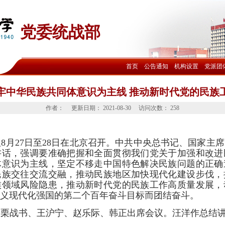
党委统战部
首页
公告通知
机构设置
党派团
牢中华民族共同体意识为主线 推动新时代党的民族
作者：
更新日期：
2021-08-30
访问次数：
258
议
8
月
27
日至
28
日在北京召开。中共中央总书记、国家主席
讲话，强调要准确把握和全面贯彻我们党关于加强和改进
体意识为主线，坚定不移走中国特色解决民族问题的正确
民族交往交流交融，推动民族地区加快现代化建设步伐，
族领域风险隐患，推动新时代党的民族工作高质量发展，
义现代化强国的第二个百年奋斗目标而团结奋斗。
。栗战书、王沪宁、赵乐际、韩正出席会议。汪洋作总结