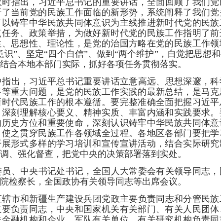
议时指出，习近平总书记的重要讲话，全面回顾了我们党
析了当前党的民族工作面临的新形势，系统阐释了我们党
了以铸牢中华民族共同体意识为主线推进新时代党的民族
点任务、政策举措，为做好新时代党的民族工作指明了前
性、思想性、理论性，是党的治国方略在党的民族工作领
意识”、坚定“四个自信”、做到“两个维护”，自觉把思想
结合本地本部门实际，抓好各项任务贯彻落实。
中指出，习近平总书记重要讲话立意高远、思想深邃，科
路等重大问题，是党的民族工作实践的最新总结，是马克
新时代民族工作的根本遵循。要完整准确全面把握习近平
，深刻理解核心要义、精神实质、丰富内涵和实践要求。
的历史方位和重要使命，深刻认识铸牢中华民族共同体意
，使之贯穿民族工作各领域全过程。各地区各部门要把学
开展形式多样的学习培训和宣传宣讲活动，结合实际研究
调、强化督查，把党中央的决策部署落到实处。
委员、中央书记处书记，全国人大常委会有关领导同志，
院检察长，全国政协有关领导同志等出席会议。
直辖市和新疆生产建设兵团党政主要负责同志和分管民族
主要负责同志，中央和国家机关有关部门、有关人民团体
关金融机构和企业、军队有关单位、有关研究机构负责同