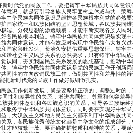
好新时代党的民族工作，要把铸牢中华民族共同体意识
同体意识，就是要引导各族人民牢固树立休戚与共、荣辱
铸牢中华民族共同体意识是维护各民族根本利益的必然要
维护国家统一和民族团结的坚固思想长城，各民族共同维
种极端、分裂思想的渗透颠覆，才能不断实现各族人民对
展好各民族根本利益。铸牢中华民族共同体意识是实现中
民族共同体意识，才能有效应对实现中华民族伟大复兴过
党和国家兴旺发达、长治久安提供重要思想保证。铸牢中
助和谐社会主义民族关系的必然要求，只有铸牢中华民族
自觉认同，夯实我国民族关系发展的思想基础，推动中华
同体。铸牢中华民族共同体意识是党的民族工作开创新局
进共同性的方向改进民族工作，做到共同性和差异性的辩
能把新时代党的民族工作做好做细做扎实。
的民族工作创新发展，就是要坚持正确的，调整过时的，
共同性和差异性的关系，增进共同性、尊重和包容差异
民族共同体意识和各民族意识的关系，引导各民族始终
从和服务于中华民族共同体意识，同时要在实现好中华民
利益，大汉族主义和地方民族主义都不利于中华民族共同
的关系，各民族优秀传统文化都是中华文化的组成部分，
干壮才能枝繁叶茂。要正确把握物质和精神的关系，要赋